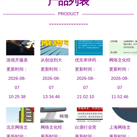
产品列表
PRODUCT
----------------
游戏开服表
从创业到大
优先审评药
网络文化经
与赚钱项目
更新时间：
更新时间：
厂 95后产
更新时间：
品盘点 国
营许可证对
更新时间：
代理加盟的
2026-08-
品经理深度
2026-08-
产占比远低
2026-08-
河南广利文
2026-08-
现況與網絡
07
拆解互联网
07
于进口，22
07
化传媒发展
07
文化经营许
10:25:38
销售、市场
13:34:46
个热销产品
21:02:10
的助推力分
11:52:46
可证合规指
与运营的真
全分析
析
南
相
北京网络文
网络文化经
白酒行业营
上海网络文
化经营许可
更新时间：
营许可证办
更新时间：
销模式解析
更新时间：
化经营许可
更新时间：