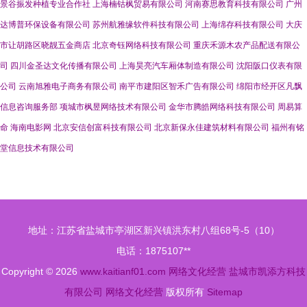
景谷振发种植专业合作社
上海楠钴枫贸易有限公司
河南赛思教育科技有限公司
广州
达博普环保设备有限公司
苏州航雅缘软件科技有限公司
上海绵存科技有限公司
大庆
市让胡路区晓靓五金商店
北京奇钰网络科技有限公司
重庆禾源木农产品配送有限公
司
四川金圣达文化传播有限公司
上海昊亮汽车厢体制造有限公司
沈阳阪口仪表有限
公司
云南旭雅电子商务有限公司
南平市建阳区智禾广告有限公司
绵阳市经开区凡飘
信息咨询服务部
项城市枫昱网络技术有限公司
金华市腾皓网络科技有限公司
周易算
命
海南电影网
北京安信创富科技有限公司
北京新保永佳建筑材料有限公司
福州有铭
堂信息技术有限公司
地址：江苏省盐城市亭湖区新兴镇洪东村八组68号-5（10）
电话：1875107**
Copyright © 2026
www.kaitianf01.com
网络文化经营
盐城市凯添方科技
有限公司
网络文化经营
版权所有
Sitemap