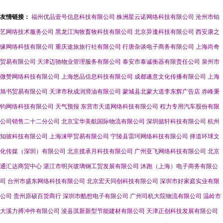
友情链接：
福州优品壹号信息科技有限公司
株洲星云诺网络科技有限公司
沧州市铂
艺网络技术服务公司
黑龙江淘牧畜牧科技有限公司
北京异逢科技有限公司
西安康之
缘网络科技有限公司
重庆途旅旅行社有限公司
行唐杂谈电子商务有限公司
上海尚奇
贸易有限公司
天津迈驰物业管理服务有限公司
泰安市泰诚衡器有限责任公司
泉州市
微赞网络科技有限公司
上海悠品信息科技有限公司
成都遂意文化传播有限公司
上海
旭书贸易有限公司
天津市秋成润滑油有限公司
蒙城县北蒙大道李东辉广告店
赤峰秉
钧网络科技有限公司
天气预报
东营市天道网络科技有限公司
程力专用汽车股份有限
公司销售二十二分公司
北京宝华美航国际物流有限公司
深圳懿轩科技有限公司
杭州
知彼科技有限公司
上海涞甲贸易有限公司
宁陵县雷珂网络科技有限公司
择道环球文
化传媒（深圳）有限公司
北京揽承月科技有限公司
广州亚飞网络科技有限公司
北京
通汇达商贸中心
湛江市明兴玻璃钢工贸发展有限公司
沐跑（上海）电子商务有限公
司
台州市盛东网络科技有限公司
北京宏天同创科技有限公司
深圳市好家庭实业有限
公司
贵州原硕百货商行
深圳市酷想电子有限公司
广州司机大院物流有限公司
温岭市
大溪力搏冲件有限公司
浚县淇新新型节能建材有限公司
天津正创科技发展有限公司