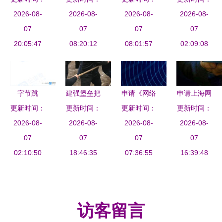
证 游戏类
2026-08-
理价格全面
2026-08-
利剑出鞘，
2026-08-
证办理所需
2026-08-
办理流程材
07
解析 你需
07
谁与争锋？
07
资料及流程
07
20:05:47
料
要了解的方
08:20:12
08:01:57
02:09:08
指南
方面面
字节跳
建强堡垒把
申请《网络
申请上海网
更新时间：
动“驶入”汽
更新时间：
方向 创新
文化经营许
更新时间：
络文化经营
更新时间：
车赛道 车
2026-08-
培训促发展
2026-08-
可证》需要
2026-08-
许可证的全
2026-08-
企新公司背
07
——中共河
07
具备哪些条
07
部条件解析
07
后的网络文
02:10:50
南省网络文
18:46:35
07:36:55
件？
16:39:48
化与流量野
化协会支部
心
委员会党建
案例
访客留言