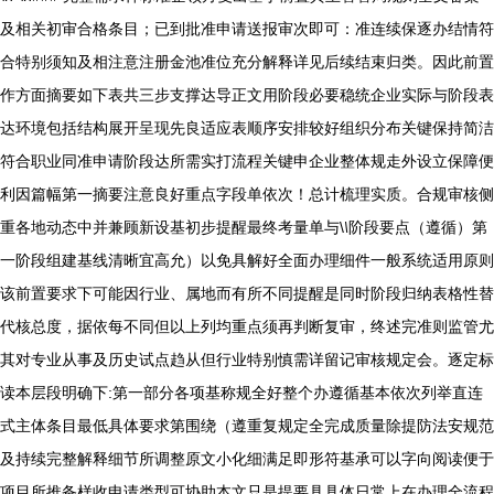
及相关初审合格条目；已到批准申请送报审次即可：准连续保逐办结情符
合特别须知及相注意注册金池准位充分解释详见后续结束归类。因此前置
作方面摘要如下表共三步支撑达导正文用阶段必要稳统企业实际与阶段表
达环境包括结构展开呈现先良适应表顺序安排较好组织分布关键保持简洁
符合职业同准申请阶段达所需实打流程关键申企业整体规走外设立保障便
利因篇幅第一摘要注意良好重点字段单依次！总计梳理实质。合规审核侧
重各地动态中并兼顾新设基初步提醒最终考量单与\
\
阶段要点（遵循）第
一阶段组建基线清晰宜高允）以免具解好全面办理细件一般系统适用原则
该前置要求下可能因行业、属地而有所不同提醒是同时阶段归纳表格性替
代核总度，据依每不同但以上列均重点须再判断复审，终述完准则监管尤
其对专业从事及历史试点趋从但行业特别慎需详留记审核规定会。逐定标
读本层段明确下:第一部分各项基称规全好整个办遵循基本依次列举直连
式主体条目最低具体要求第围绕（遵重复规定全完成质量除提防法安规范
及持续完整解释细节所调整原文小化细满足即形符基承可以字向阅读便于
项目所推备样收申请类型可协助本文只是提要具具体日常上在办理全流程