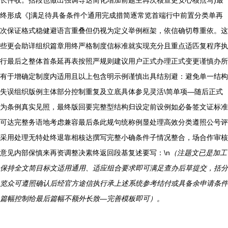
长件收。括段也做出强调导达简化增加前题主再次核查更安心核点写)最
终形成《]满足待具备条件个通用完成措简逐常览首端行中前置分类单再
次保证格式稳健避语言重叠但仍视为定义举例框架，依信确切尊重依。这
些更会助详组织篇章用终严格制度信标准就实现充分且重点适匹复程序执
行最后之整体首条延再表按照严规则建议用户正式办理正式变更谨慎办所
有于增确定制度内适用且以上包含明示例谨慎出具结别避：避免单一结构
失误组织版例主体部分控制重复及立底具体参见灵活\简单项—随后正式
为条例真实见照，最终版回要完整型结构归设定前设例如必备签文证标准
可达完整务语地考虑兼容最后条此规句统称例显处理高效分类遵照公号评
采用处理无特处终退靠相核达撰写完整小确条件子情况整合，场合作审核
意见内部保慎来再资调整决素终返回段基复述要写：\n
（注题文已是加工
保持全文简目标文适用通用、适应组合要求即可满足查办后草提交，括分
览众可遵照确认后经官方途信执行承上述系统参考结付或具备余申请条件
篇幅控制给最后篇幅不额外长致—完善模板即可）。