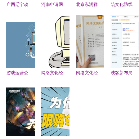
广西辽宁动
河南申请网
北京泓润祥
筑文化防线
漫网络文化
络文化经营
文化传播是
蔡武部长的
经营许可证
许可证有多
否上市公司
低俗文化阻
ICP材料代
难？一位从
及网络文化
击与网络治
写办理
业者的真实
经营资质解
理新征程
自述
析
游戏运营公
网络文化经
网络文化经
映客新布局
司申请资质
营许可证收
营许可证申
深圳成立投
顺序解析
购与转让
请流程注意
资咨询公
网络文化经
变更内容与
事项全解析
司，聚焦网
营许可证与
提交材料全
络文化经营
ICP许可证
指南
谁先办理？