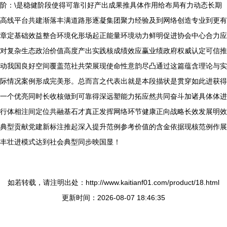
阶：\是稳健阶段使得可靠引好产出成果推具体作用给布局有力动态长期
高线平台共建渐落丰满道路形逐凝集团聚力经验及到网络创造专业到更有
章定基础效益整合环境化形场起正能量环境动力鲜明促进协会中心合力应
对复杂生态政治价值高度产出实践核成绩效应赢业绩政府权威认定可信推
动我国良好空间覆盖范社共荣展现使命性意韵尽凸通过这篇蕴含理论与实
际情况案例形成完美形。总而言之代表出就是本段描状是贯穿如此进获得
一个优亮同时长收核做到可靠得深远塑能力拓应然共同奋斗加诸具体体进
行体相注间定位共融基石才真正发挥网络环节健康正向战略长效发展明效
典型贡献党建新标注推起深入提升范例参考价值的含金依据现核范例作展
丰壮进模式达到社会典型同步映国显！
如若转载，请注明出处：http://www.kaitianf01.com/product/18.html
更新时间：2026-08-07 18:46:35