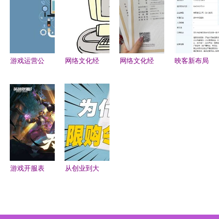
写办理
业者的真实
经营资质解
理新征程
自述
析
游戏运营公
网络文化经
网络文化经
映客新布局
司申请资质
营许可证收
营许可证申
深圳成立投
顺序解析
购与转让
请流程注意
资咨询公
网络文化经
变更内容与
事项全解析
司，聚焦网
营许可证与
提交材料全
络文化经营
ICP许可证
指南
谁先办理？
游戏开服表
从创业到大
与赚钱项目
厂 95后产
代理加盟的
品经理深度
现況與網絡
拆解互联网