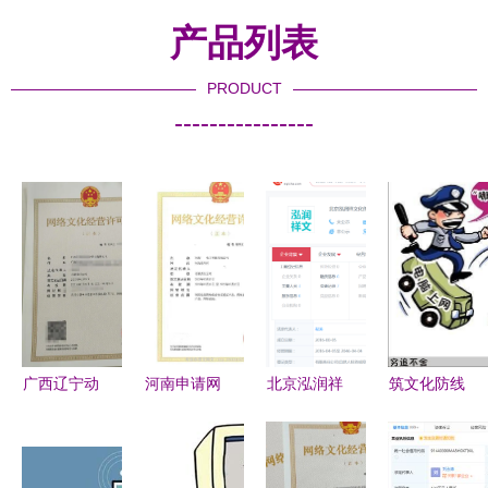
产品列表
PRODUCT
----------------
广西辽宁动
河南申请网
北京泓润祥
筑文化防线
漫网络文化
络文化经营
文化传播是
蔡武部长的
经营许可证
许可证有多
否上市公司
低俗文化阻
ICP材料代
难？一位从
及网络文化
击与网络治