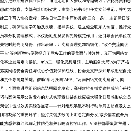
坚持把政治建设摆在首位，通过定期扩大会议和专题研讨，强化党员的思
想政治教育。支部完善组织架构，由协会秘书长担任党支部书记，并将党
建工作写入协会章程；还在日常工作中严格遵循“三会一课”、主题党日等
制度，确保理论学习触及灵魂、指导实践。建立健全联系人制度，推行党
员积分制管理模式，不仅激励党员发挥先锋模范作用，还引导会员单位在
关键时刻亮明身份、作出表率，让党建管理更加精细化。“政企交流阅读
平台”等创新举措显著提升了党务工作的覆盖面与时效性，真正为网络文
化事业发展定向扬帆。\n\n二、强化思想引领，主动服务大局\n为了严格
落实网络安全责任与核心价值观保护红线，协会党支部深知形成思想自觉
和责任导向是关键。借助“学习强国”APP、“河南网络文化党建窗”订阅
号，全面推进党组织信息透明阳光发布，高频次推介抓党建抓成的心得技
巧与案例展示公告发布的方式实现责任链条效应极大强化归属感形成全员
聚合冲击成效务实稳妥显著——针对组织涣散不利行动单肩固起点发力是
团结凝聚的重要环节；坚持关键少数向上汇总定向分发,减少偏差使全员
能熟悉并将红线锚定性防范相关影响管控的工作。\n深耕部署凝聚主题，