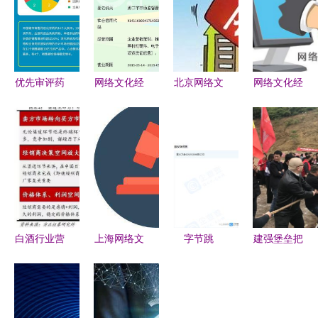
优先审评药
网络文化经
北京网络文
网络文化经
品盘点 国
营许可证对
化经营许可
营许可证办
产占比远低
河南广利文
证 游戏类
理价格全面
于进口，22
化传媒发展
办理流程材
解析 你需
个热销产品
的助推力分
料
要了解的方
全分析
析
方面面
白酒行业营
上海网络文
字节跳
建强堡垒把
销模式解析
化经营许可
动“驶入”汽
方向 创新
利剑出鞘，
证办理所需
车赛道 车
培训促发展
谁与争锋？
资料及流程
企新公司背
——中共河